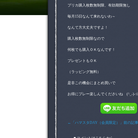
プリカ購入枚数無制限、有効期限無し
毎月15日なんて来れないわ～
なんて方大丈夫ですよ！
購入枚数無制限なので
何枚でも購入ＯＫなんです！
プレゼントもＯＫ
（ラッピング無料）
是非この機会にまとめ買いで
お得にプレー楽しんでくださいね (^_-)-
←「ハマスタDAY（会員限定）」前の