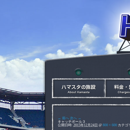
← 前へ
次へ →
キャッチボール３
公開日時:
2015年12月24日
@
800 × 600
カテゴ